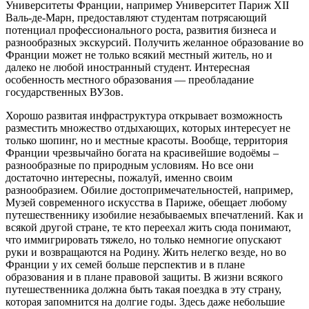
Университеты Франции, например Университет Париж XII
Валь-де-Марн, предоставляют студентам потрясающий
потенциал профессионального роста, развития бизнеса и
разнообразных экскурсий. Получить желанное образование во
Франции может не только всякий местный житель, но и
далеко не любой иностранный студент. Интересная
особенность местного образования — преобладание
государственных ВУЗов.
Хорошо развитая инфраструктура открывает возможность
разместить множество отдыхающих, которых интересует не
только шопинг, но и местные красоты. Вообще, территория
Франции чрезвычайно богата на красивейшие водоёмы –
разнообразные по природным условиям. Но все они
достаточно интересны, пожалуй, именно своим
разнообразием. Обилие достопримечательностей, например,
Музей современного искусства в Париже, обещает любому
путешественнику изобилие незабываемых впечатлений. Как и
всякой другой стране, те кто переехал жить сюда понимают,
что иммигрировать тяжело, но только немногие опускают
руки и возвращаются на Родину. Жить нелегко везде, но во
Франции у их семей больше перспектив и в плане
образования и в плане правовой защиты. В жизни всякого
путешественника должна быть такая поездка в эту страну,
которая запомнится на долгие годы. Здесь даже небольшие