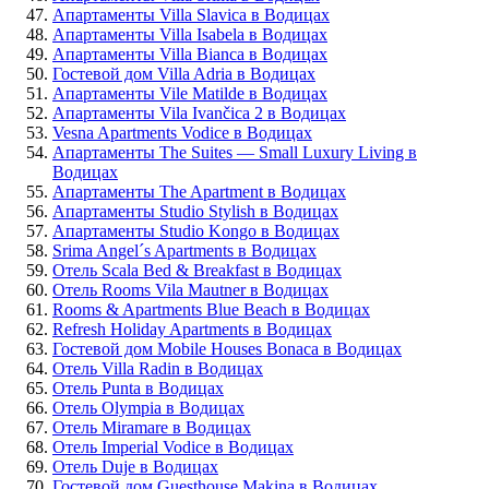
Апартаменты Villa Slavica в Водицах
Апартаменты Villa Isabela в Водицах
Апартаменты Villa Bianca в Водицах
Гостевой дом Villa Adria в Водицах
Апартаменты Vile Matilde в Водицах
Апартаменты Vila Ivančica 2 в Водицах
Vesna Apartments Vodice в Водицах
Апартаменты The Suites — Small Luxury Living в
Водицах
Апартаменты The Apartment в Водицах
Апартаменты Studio Stylish в Водицах
Апартаменты Studio Kongo в Водицах
Srima Angel´s Apartments в Водицах
Отель Scala Bed & Breakfast в Водицах
Отель Rooms Vila Mautner в Водицах
Rooms & Apartments Blue Beach в Водицах
Refresh Holiday Apartments в Водицах
Гостевой дом Mobile Houses Bonaca в Водицах
Отель Villa Radin в Водицах
Отель Punta в Водицах
Отель Olympia в Водицах
Отель Miramare в Водицах
Отель Imperial Vodice в Водицах
Отель Duje в Водицах
Гостевой дом Guesthouse Makina в Водицах