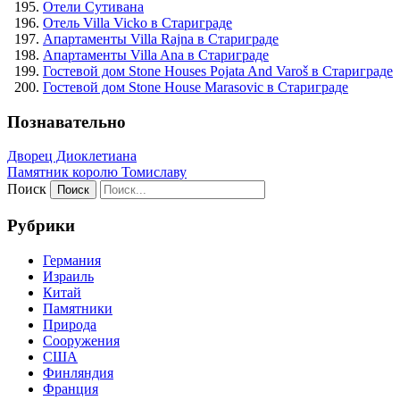
Отели Сутивана
Отель Villa Vicko в Стариграде
Апартаменты Villa Rajna в Стариграде
Апартаменты Villa Ana в Стариграде
Гостевой дом Stone Houses Pojata And Varoš в Стариграде
Гостевой дом Stone House Marasovic в Стариграде
Познавательно
Дворец Диоклетиана
Памятник королю Томиславу
Поиск
Рубрики
Германия
Израиль
Китай
Памятники
Природа
Сооружения
США
Финляндия
Франция