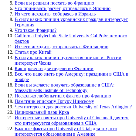
Если вы решили поехать во Францию
Что принимать расчет, отправляясь в Японию
Из чего исходить, собираясь в Израиль
В силу каких причин украинских граждан интересует
Германия
Что такое Франция?
California Polytechnic State University Cal Poly: немного
фактов
Из чего исходить, отправляясь в Финляндию
Статья про Китай
В силу каких причин путешественников из России
интересует Чехия
Как провести две недели во Франции
Все, что надо знать про Америку: праздники в США в
ноябре
Если вы желаете получать образование в США:
Massachusetts Institute of Technology
Несколько любопытных фактов про Францию
Памятник епископу Гргуру Нинскому
Чем интересен для россиян University of Texas Arlington?
Национальный парк Крка
Интересные советы про University of Cincinnati для тех,
кто интересуется образованием в США
Важные факты про University of Utah для тех, кто
интересуется образованием в Америке