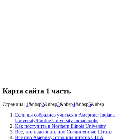
Карта сайта 1 часть
Страница:
1
&nbsp
2
&nbsp
3
&nbsp
4
&nbsp
5
&nbsp
Если вы собрались учиться в Америке: Indiana
University/Purdue University Indianapolis
Как поступить в Northern Illinois University
Все, что надо знать про Соединенные Штаты
Все про Америку: столицы штатов США