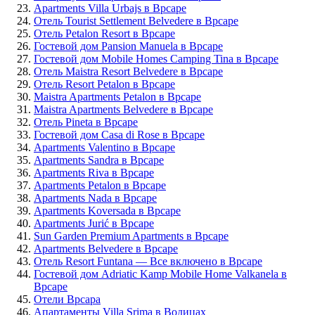
Apartments Villa Urbajs в Врсаре
Отель Tourist Settlement Belvedere в Врсаре
Отель Petalon Resort в Врсаре
Гостевой дом Pansion Manuela в Врсаре
Гостевой дом Mobile Homes Camping Tina в Врсаре
Отель Maistra Resort Belvedere в Врсаре
Отель Resort Petalon в Врсаре
Maistra Apartments Petalon в Врсаре
Maistra Apartments Belvedere в Врсаре
Отель Pineta в Врсаре
Гостевой дом Casa di Rose в Врсаре
Apartments Valentino в Врсаре
Apartments Sandra в Врсаре
Apartments Riva в Врсаре
Apartments Petalon в Врсаре
Apartments Nada в Врсаре
Apartments Koversada в Врсаре
Apartments Jurić в Врсаре
Sun Garden Premium Apartments в Врсаре
Apartments Belvedere в Врсаре
Отель Resort Funtana — Все включено в Врсаре
Гостевой дом Adriatic Kamp Mobile Home Valkanela в
Врсаре
Отели Врсара
Апартаменты Villa Srima в Водицах