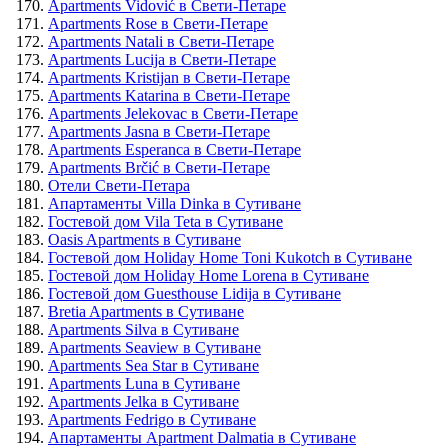
Apartments Vidović в Свети-Петаре
Apartments Rose в Свети-Петаре
Apartments Natali в Свети-Петаре
Apartments Lucija в Свети-Петаре
Apartments Kristijan в Свети-Петаре
Apartments Katarina в Свети-Петаре
Apartments Jelekovac в Свети-Петаре
Apartments Jasna в Свети-Петаре
Apartments Esperanca в Свети-Петаре
Apartments Brčić в Свети-Петаре
Отели Свети-Петара
Апартаменты Villa Dinka в Сутиване
Гостевой дом Vila Teta в Сутиване
Oasis Apartments в Сутиване
Гостевой дом Holiday Home Toni Kukotch в Сутиване
Гостевой дом Holiday Home Lorena в Сутиване
Гостевой дом Guesthouse Lidija в Сутиване
Bretia Apartments в Сутиване
Apartments Silva в Сутиване
Apartments Seaview в Сутиване
Apartments Sea Star в Сутиване
Apartments Luna в Сутиване
Apartments Jelka в Сутиване
Apartments Fedrigo в Сутиване
Апартаменты Apartment Dalmatia в Сутиване