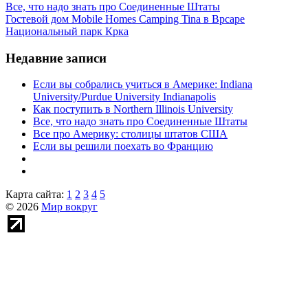
Все, что надо знать про Соединенные Штаты
Гостевой дом Mobile Homes Camping Tina в Врсаре
Национальный парк Крка
Недавние записи
Если вы собрались учиться в Америке: Indiana
University/Purdue University Indianapolis
Как поступить в Northern Illinois University
Все, что надо знать про Соединенные Штаты
Все про Америку: столицы штатов США
Если вы решили поехать во Францию
Карта сайта:
1
2
3
4
5
© 2026
Мир вокруг