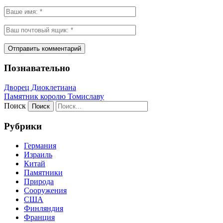
Познавательно
Дворец Диоклетиана
Памятник королю Томиславу
Поиск
Рубрики
Германия
Израиль
Китай
Памятники
Природа
Сооружения
США
Финляндия
Франция