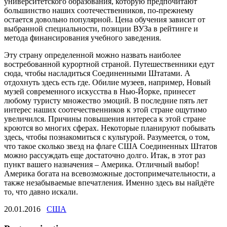
университетского образования, которую предпочитают
большинство наших соотечественников, по-прежнему
остается довольно популярной. Цена обучения зависит от
выбранной специальности, позиции ВУЗа в рейтинге и
метода финансирования учебного заведения.
Эту страну определенной можно назвать наиболее
востребованной курортной страной. Путешественники едут
сюда, чтобы насладиться Соединенными Штатами. А
отдохнуть здесь есть где. Обилие музеев, например, Новый
музей современного искусства в Нью-Йорке, принесет
любому туристу множество эмоций. В последние пять лет
интерес наших соотечественников к этой стране ощутимо
увеличился. Причины повышения интереса к этой стране
кроются во многих сферах. Некоторые планируют побывать
здесь, чтобы познакомиться с культурой. Разумеется, о том,
что такое сколько звезд на флаге США Соединенных Штатов
можно рассуждать еще достаточно долго. Итак, в этот раз
пункт вашего назначения – Америка. Отличный выбор!
Америка богата на всевозможные достопримечательности, а
также незабываемые впечатления. Именно здесь вы найдёте
то, что давно искали.
20.01.2016
США