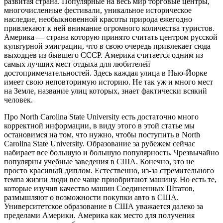
развитая страна. Популярные на весь мир торговые центры,
многочисленные фестивали, уникальное историческое
наследие, необыкновенной красоты природа ежегодно
привлекают к ней внимание огромного количества туристов.
Америка — страна которую принято считать центром русской
культурной эмиграции, что в свою очередь привлекает сюда
выходцев из бывшего СССР. Америка считается одним из
самых лучших мест отдыха для любителей
достопримечательностей. Здесь каждая улица в Нью-Йорке
имеет свою неповторимую историю. Не так уж и много мест
на Земле, название улиц которых, знает фактически всякий
человек.
Про North Carolina State University есть достаточно много
корректной информации, в виду этого в этой статье мы
остановимся на том, что нужно, чтобы поступить в North
Carolina State University. Образование за рубежем сейчас
набирает все большую и большую популярность. Чрезвычайно
популярны учебные заведения в США. Конечно, это не
просто красивый диплом. Естественно, из-за стремительного
темпа жизни люди все чаще приобритают машину. Но есть те,
которые изучив качество машин Соединенных Штатов,
размышляют о возможности покупки авто в США.
Университетское образование в США уважается далеко за
пределами Америки. Америка как место для получения