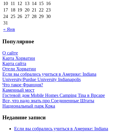
10
11
12
13
14
15
16
17
18
19
20
21
22
23
24
25
26
27
28
29
30
31
« Янв
Популярное
О сайте
Карта Хорватии
Карта сайта
Отели Хорватии
Если вы собрались учиться в Америке: Indiana
University/Purdue University Indianapolis
Что такое Франция?
Каменный мост
Гостевой дом Mobile Homes Camping Tina в Врсаре
Все, что надо знать про Соединенные Штаты
Национальный парк Крка
Недавние записи
Если вы собрались учиться в Америке: Indiana