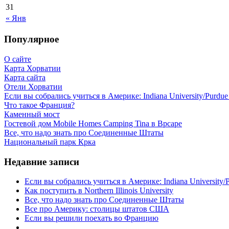
31
« Янв
Популярное
О сайте
Карта Хорватии
Карта сайта
Отели Хорватии
Если вы собрались учиться в Америке: Indiana University/Purdue U
Что такое Франция?
Каменный мост
Гостевой дом Mobile Homes Camping Tina в Врсаре
Все, что надо знать про Соединенные Штаты
Национальный парк Крка
Недавние записи
Если вы собрались учиться в Америке: Indiana University/Pu
Как поступить в Northern Illinois University
Все, что надо знать про Соединенные Штаты
Все про Америку: столицы штатов США
Если вы решили поехать во Францию