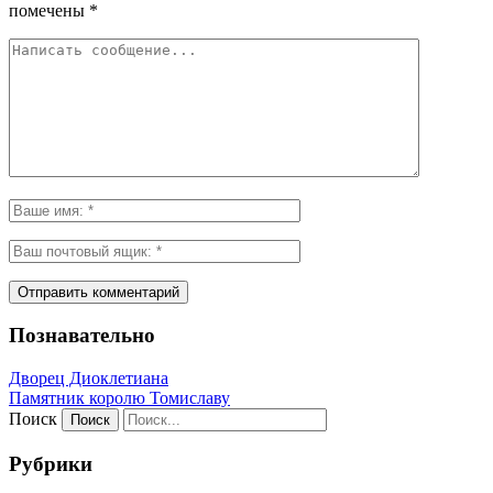
помечены
*
Познавательно
Дворец Диоклетиана
Памятник королю Томиславу
Поиск
Рубрики