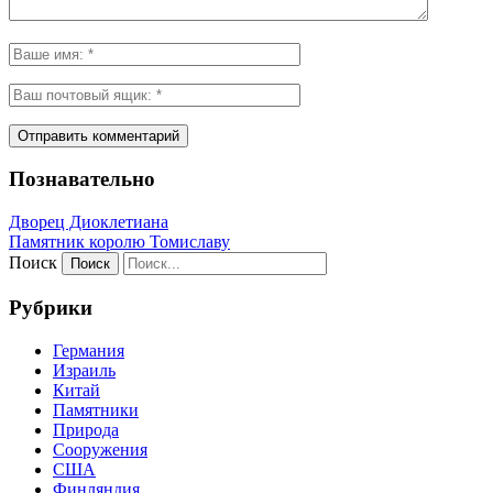
Познавательно
Дворец Диоклетиана
Памятник королю Томиславу
Поиск
Рубрики
Германия
Израиль
Китай
Памятники
Природа
Сооружения
США
Финляндия