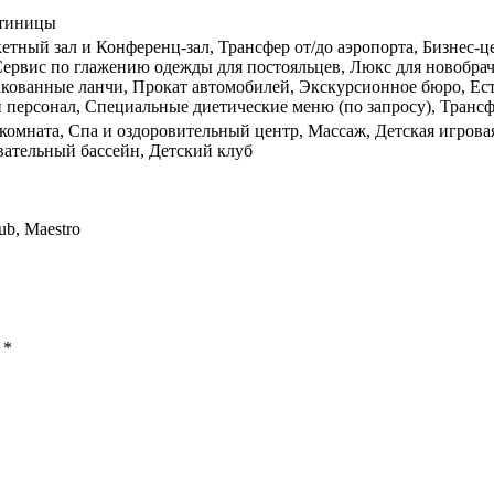
стиницы
етный зал и Конференц-зал, Трансфер от/до аэропорта, Бизнес-це
и, Сервис по глажению одежды для постояльцев, Люкс для новоб
акованные ланчи, Прокат автомобилей, Экскурсионное бюро, Ест
 персонал, Специальные диетические меню (по запросу), Трансф
комната, Спа и оздоровительный центр, Массаж, Детская игрова
ательный бассейн, Детский клуб
ub, Maestro
ы
*