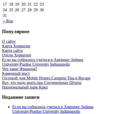
17
18
19
20
21
22
23
24
25
26
27
28
29
30
31
« Янв
Популярное
О сайте
Карта Хорватии
Карта сайта
Отели Хорватии
Если вы собрались учиться в Америке: Indiana
University/Purdue University Indianapolis
Что такое Франция?
Каменный мост
Гостевой дом Mobile Homes Camping Tina в Врсаре
Все, что надо знать про Соединенные Штаты
Национальный парк Крка
Недавние записи
Если вы собрались учиться в Америке: Indiana
University/Purdue University Indianapolis