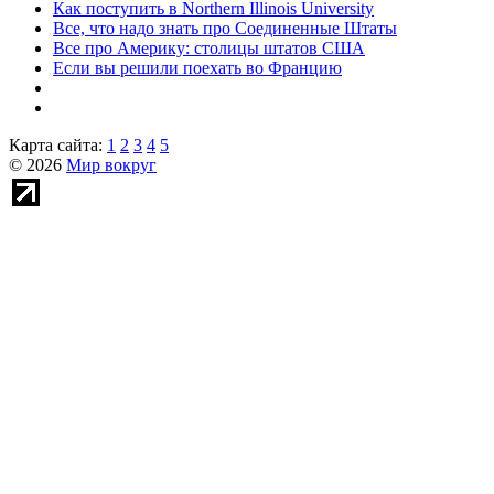
Как поступить в Northern Illinois University
Все, что надо знать про Соединенные Штаты
Все про Америку: столицы штатов США
Если вы решили поехать во Францию
Карта сайта:
1
2
3
4
5
© 2026
Мир вокруг