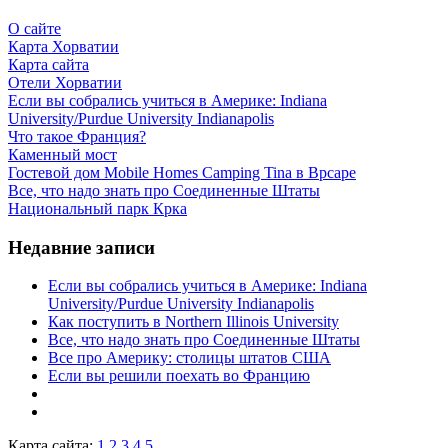
О сайте
Карта Хорватии
Карта сайта
Отели Хорватии
Если вы собрались учиться в Америке: Indiana
University/Purdue University Indianapolis
Что такое Франция?
Каменный мост
Гостевой дом Mobile Homes Camping Tina в Врсаре
Все, что надо знать про Соединенные Штаты
Национальный парк Крка
Недавние записи
Если вы собрались учиться в Америке: Indiana
University/Purdue University Indianapolis
Как поступить в Northern Illinois University
Все, что надо знать про Соединенные Штаты
Все про Америку: столицы штатов США
Если вы решили поехать во Францию
Карта сайта:
1
2
3
4
5