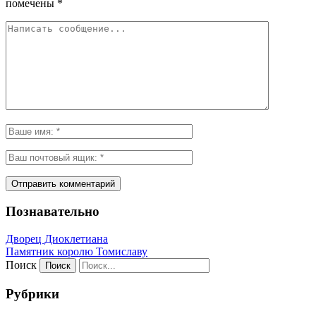
помечены
*
Познавательно
Дворец Диоклетиана
Памятник королю Томиславу
Поиск
Рубрики