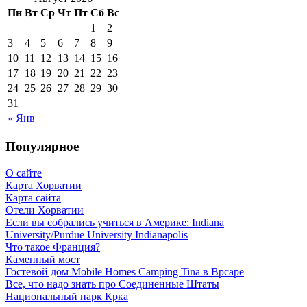
Пн
Вт
Ср
Чт
Пт
Сб
Вс
1
2
3
4
5
6
7
8
9
10
11
12
13
14
15
16
17
18
19
20
21
22
23
24
25
26
27
28
29
30
31
« Янв
Популярное
О сайте
Карта Хорватии
Карта сайта
Отели Хорватии
Если вы собрались учиться в Америке: Indiana
University/Purdue University Indianapolis
Что такое Франция?
Каменный мост
Гостевой дом Mobile Homes Camping Tina в Врсаре
Все, что надо знать про Соединенные Штаты
Национальный парк Крка