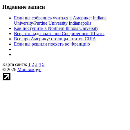
Недавние записи
Если вы собрались учиться в Америке: Indiana
University/Purdue University Indianapolis
Как поступить в Northern Illinois University
Все, что надо знать про Соединенные Штаты
Все про Америку: столицы штатов США
Если вы решили поехать во Францию
Карта сайта:
1
2
3
4
5
© 2026
Мир вокруг