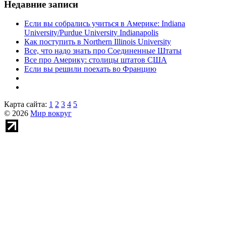
Недавние записи
Если вы собрались учиться в Америке: Indiana
University/Purdue University Indianapolis
Как поступить в Northern Illinois University
Все, что надо знать про Соединенные Штаты
Все про Америку: столицы штатов США
Если вы решили поехать во Францию
Карта сайта:
1
2
3
4
5
© 2026
Мир вокруг