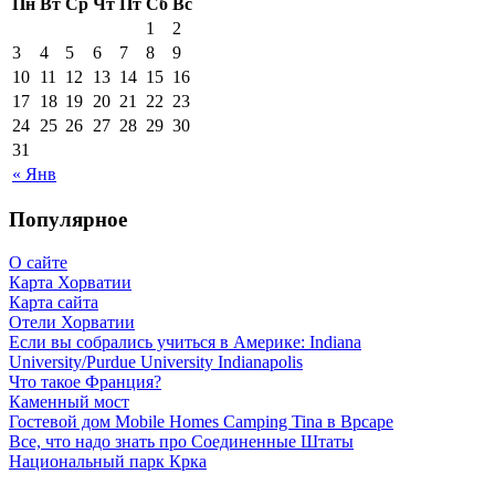
Пн
Вт
Ср
Чт
Пт
Сб
Вс
1
2
3
4
5
6
7
8
9
10
11
12
13
14
15
16
17
18
19
20
21
22
23
24
25
26
27
28
29
30
31
« Янв
Популярное
О сайте
Карта Хорватии
Карта сайта
Отели Хорватии
Если вы собрались учиться в Америке: Indiana
University/Purdue University Indianapolis
Что такое Франция?
Каменный мост
Гостевой дом Mobile Homes Camping Tina в Врсаре
Все, что надо знать про Соединенные Штаты
Национальный парк Крка