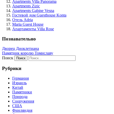
Apartments Villa Panorama
Apartments Zizic
Apartments Gabine Vesna
Гостевой дом Guesthouse Konta
Отель Adria
Maria Guest House
Апартаменты Villa Rose
Познавательно
Дворец Диоклетиана
Памятник королю Томиславу
Поиск
Рубрики
Германия
Израиль
Китай
Памятники
Природа
Сооружения
США
Финляндия