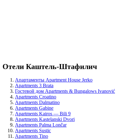
Отели Каштель-Штафилич
Апартаменты Apartment House Jerko
Apartments 3 Brata
Гостевой дом Apartments & Bungalows Ivanović
Apartments Croatino
Apartments Dalmatino
Apartments Gabine
Apartments Kairos — Bili 9
Apartments Kastelanski Dvori
Apartments Palma Lončar
Apartments Sustic
Apartments Tino