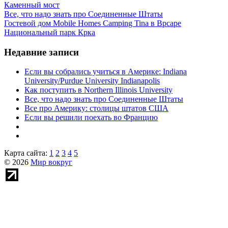
Каменный мост
Все, что надо знать про Соединенные Штаты
Гостевой дом Mobile Homes Camping Tina в Врсаре
Национальный парк Крка
Недавние записи
Если вы собрались учиться в Америке: Indiana
University/Purdue University Indianapolis
Как поступить в Northern Illinois University
Все, что надо знать про Соединенные Штаты
Все про Америку: столицы штатов США
Если вы решили поехать во Францию
Карта сайта:
1
2
3
4
5
© 2026
Мир вокруг