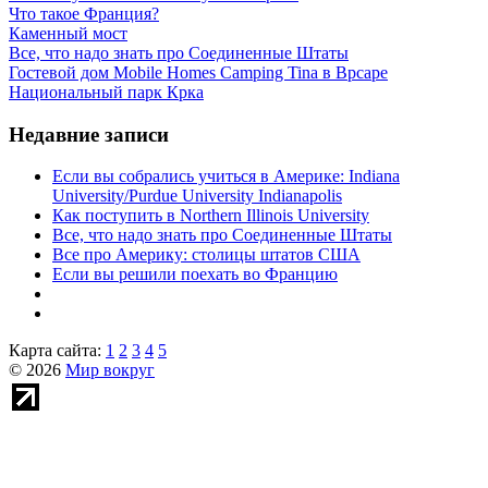
Что такое Франция?
Каменный мост
Все, что надо знать про Соединенные Штаты
Гостевой дом Mobile Homes Camping Tina в Врсаре
Национальный парк Крка
Недавние записи
Если вы собрались учиться в Америке: Indiana
University/Purdue University Indianapolis
Как поступить в Northern Illinois University
Все, что надо знать про Соединенные Штаты
Все про Америку: столицы штатов США
Если вы решили поехать во Францию
Карта сайта:
1
2
3
4
5
© 2026
Мир вокруг