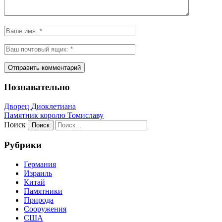
Познавательно
Дворец Диоклетиана
Памятник королю Томиславу
Поиск
Рубрики
Германия
Израиль
Китай
Памятники
Природа
Сооружения
США