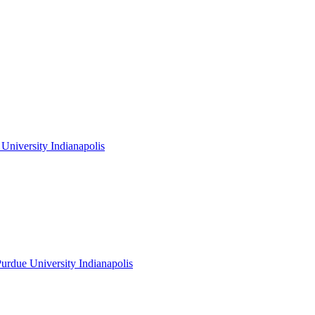
niversity Indianapolis
rdue University Indianapolis