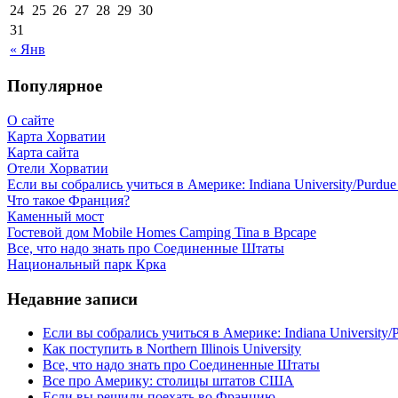
24
25
26
27
28
29
30
31
« Янв
Популярное
О сайте
Карта Хорватии
Карта сайта
Отели Хорватии
Если вы собрались учиться в Америке: Indiana University/Purdue U
Что такое Франция?
Каменный мост
Гостевой дом Mobile Homes Camping Tina в Врсаре
Все, что надо знать про Соединенные Штаты
Национальный парк Крка
Недавние записи
Если вы собрались учиться в Америке: Indiana University/Pu
Как поступить в Northern Illinois University
Все, что надо знать про Соединенные Штаты
Все про Америку: столицы штатов США
Если вы решили поехать во Францию