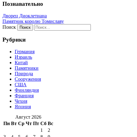
Познавательно
Дворец Диоклетиана
Памятник королю Томиславу
Поиск
Рубрики
Германия
Израиль
Китай
Памятники
Природа
Сооружения
США
Финляндия
Франция
Чехия
Япония
Август 2026
Пн
Вт
Ср
Чт
Пт
Сб
Вс
1
2
3
4
5
6
7
8
9