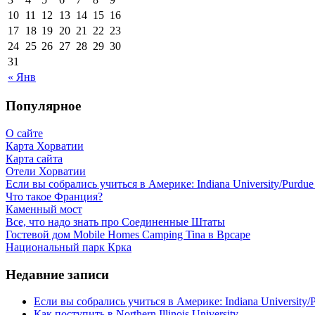
10
11
12
13
14
15
16
17
18
19
20
21
22
23
24
25
26
27
28
29
30
31
« Янв
Популярное
О сайте
Карта Хорватии
Карта сайта
Отели Хорватии
Если вы собрались учиться в Америке: Indiana University/Purdue U
Что такое Франция?
Каменный мост
Все, что надо знать про Соединенные Штаты
Гостевой дом Mobile Homes Camping Tina в Врсаре
Национальный парк Крка
Недавние записи
Если вы собрались учиться в Америке: Indiana University/Pu
Как поступить в Northern Illinois University