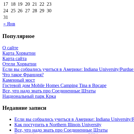
17
18
19
20
21
22
23
24
25
26
27
28
29
30
31
« Янв
Популярное
О сайте
Карта Хорватии
Карта сайта
Отели Хорватии
Если вы собрались учиться в Америке: Indiana University/Purdue U
Что такое Франция?
Каменный мост
Гостевой дом Mobile Homes Camping Tina в Врсаре
Все, что надо знать про Соединенные Штаты
Национальный парк Крка
Недавние записи
Если вы собрались учиться в Америке: Indiana University/Pu
Как поступить в Northern Illinois University
Все, что надо знать про Соединенные Штаты