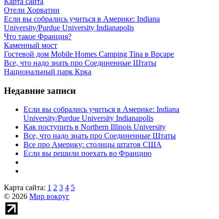
Карта сайта
Отели Хорватии
Если вы собрались учиться в Америке: Indiana
University/Purdue University Indianapolis
Что такое Франция?
Каменный мост
Гостевой дом Mobile Homes Camping Tina в Врсаре
Все, что надо знать про Соединенные Штаты
Национальный парк Крка
Недавние записи
Если вы собрались учиться в Америке: Indiana
University/Purdue University Indianapolis
Как поступить в Northern Illinois University
Все, что надо знать про Соединенные Штаты
Все про Америку: столицы штатов США
Если вы решили поехать во Францию
Карта сайта:
1
2
3
4
5
© 2026
Мир вокруг