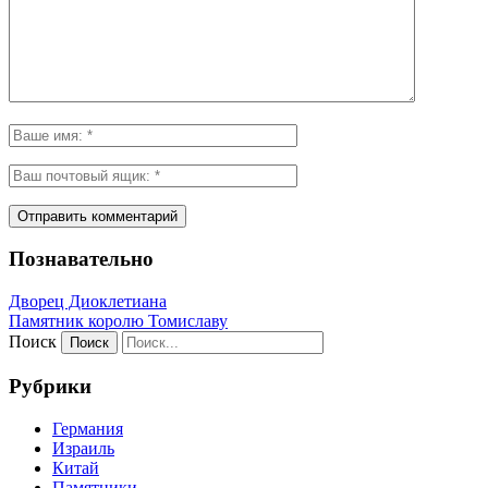
Познавательно
Дворец Диоклетиана
Памятник королю Томиславу
Поиск
Рубрики
Германия
Израиль
Китай
Памятники