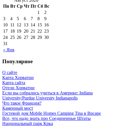
Август 2026
Пн
Вт
Ср
Чт
Пт
Сб
Вс
1
2
3
4
5
6
7
8
9
10
11
12
13
14
15
16
17
18
19
20
21
22
23
24
25
26
27
28
29
30
31
« Янв
Популярное
О сайте
Карта Хорватии
Карта сайта
Отели Хорватии
Если вы собрались учиться в Америке: Indiana
University/Purdue University Indianapolis
Что такое Франция?
Каменный мост
Гостевой дом Mobile Homes Camping Tina в Врсаре
Все, что надо знать про Соединенные Штаты
Национальный парк Крка