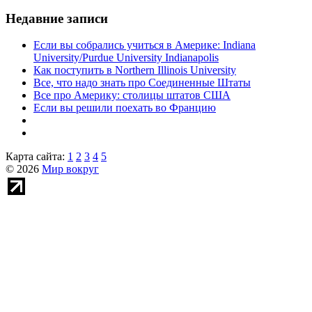
Недавние записи
Если вы собрались учиться в Америке: Indiana
University/Purdue University Indianapolis
Как поступить в Northern Illinois University
Все, что надо знать про Соединенные Штаты
Все про Америку: столицы штатов США
Если вы решили поехать во Францию
Карта сайта:
1
2
3
4
5
© 2026
Мир вокруг