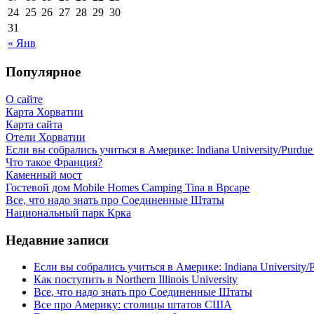
24
25
26
27
28
29
30
31
« Янв
Популярное
О сайте
Карта Хорватии
Карта сайта
Отели Хорватии
Если вы собрались учиться в Америке: Indiana University/Purdue U
Что такое Франция?
Каменный мост
Гостевой дом Mobile Homes Camping Tina в Врсаре
Все, что надо знать про Соединенные Штаты
Национальный парк Крка
Недавние записи
Если вы собрались учиться в Америке: Indiana University/Pu
Как поступить в Northern Illinois University
Все, что надо знать про Соединенные Штаты
Все про Америку: столицы штатов США