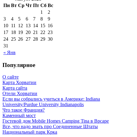
Пн
Вт
Ср
Чт
Пт
Сб
Вс
1
2
3
4
5
6
7
8
9
10
11
12
13
14
15
16
17
18
19
20
21
22
23
24
25
26
27
28
29
30
31
« Янв
Популярное
О сайте
Карта Хорватии
Карта сайта
Отели Хорватии
Если вы собрались учиться в Америке: Indiana
University/Purdue University Indianapolis
Что такое Франция?
Каменный мост
Гостевой дом Mobile Homes Camping Tina в Врсаре
Все, что надо знать про Соединенные Штаты
Национальный парк Крка