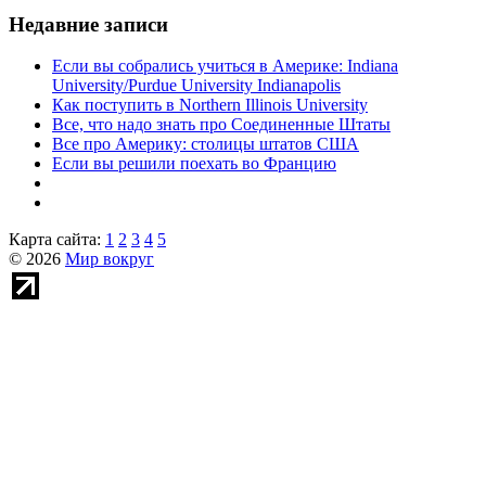
Недавние записи
Если вы собрались учиться в Америке: Indiana
University/Purdue University Indianapolis
Как поступить в Northern Illinois University
Все, что надо знать про Соединенные Штаты
Все про Америку: столицы штатов США
Если вы решили поехать во Францию
Карта сайта:
1
2
3
4
5
© 2026
Мир вокруг