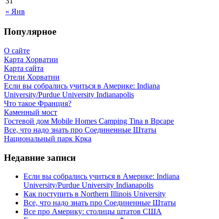
31
« Янв
Популярное
О сайте
Карта Хорватии
Карта сайта
Отели Хорватии
Если вы собрались учиться в Америке: Indiana
University/Purdue University Indianapolis
Что такое Франция?
Каменный мост
Гостевой дом Mobile Homes Camping Tina в Врсаре
Все, что надо знать про Соединенные Штаты
Национальный парк Крка
Недавние записи
Если вы собрались учиться в Америке: Indiana
University/Purdue University Indianapolis
Как поступить в Northern Illinois University
Все, что надо знать про Соединенные Штаты
Все про Америку: столицы штатов США