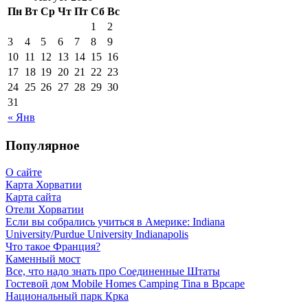
Пн
Вт
Ср
Чт
Пт
Сб
Вс
1
2
3
4
5
6
7
8
9
10
11
12
13
14
15
16
17
18
19
20
21
22
23
24
25
26
27
28
29
30
31
« Янв
Популярное
О сайте
Карта Хорватии
Карта сайта
Отели Хорватии
Если вы собрались учиться в Америке: Indiana
University/Purdue University Indianapolis
Что такое Франция?
Каменный мост
Все, что надо знать про Соединенные Штаты
Гостевой дом Mobile Homes Camping Tina в Врсаре
Национальный парк Крка