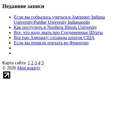
Недавние записи
Если вы собрались учиться в Америке: Indiana
University/Purdue University Indianapolis
Как поступить в Northern Illinois University
Все, что надо знать про Соединенные Штаты
Все про Америку: столицы штатов США
Если вы решили поехать во Францию
Карта сайта:
1
2
3
4
5
© 2026
Мир вокруг