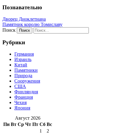
Познавательно
Дворец Диоклетиана
Памятник королю Томиславу
Поиск
Рубрики
Германия
Израиль
Китай
Памятники
Природа
Сооружения
США
Финляндия
Франция
Чехия
Япония
Август 2026
Пн
Вт
Ср
Чт
Пт
Сб
Вс
1
2