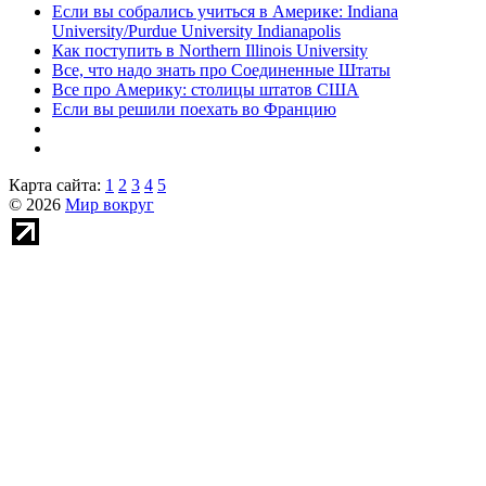
Если вы собрались учиться в Америке: Indiana
University/Purdue University Indianapolis
Как поступить в Northern Illinois University
Все, что надо знать про Соединенные Штаты
Все про Америку: столицы штатов США
Если вы решили поехать во Францию
Карта сайта:
1
2
3
4
5
© 2026
Мир вокруг