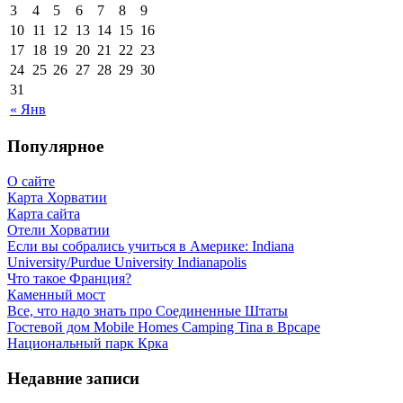
3
4
5
6
7
8
9
10
11
12
13
14
15
16
17
18
19
20
21
22
23
24
25
26
27
28
29
30
31
« Янв
Популярное
О сайте
Карта Хорватии
Карта сайта
Отели Хорватии
Если вы собрались учиться в Америке: Indiana
University/Purdue University Indianapolis
Что такое Франция?
Каменный мост
Все, что надо знать про Соединенные Штаты
Гостевой дом Mobile Homes Camping Tina в Врсаре
Национальный парк Крка
Недавние записи