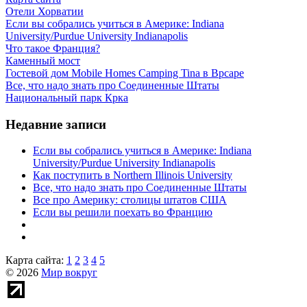
Отели Хорватии
Если вы собрались учиться в Америке: Indiana
University/Purdue University Indianapolis
Что такое Франция?
Каменный мост
Гостевой дом Mobile Homes Camping Tina в Врсаре
Все, что надо знать про Соединенные Штаты
Национальный парк Крка
Недавние записи
Если вы собрались учиться в Америке: Indiana
University/Purdue University Indianapolis
Как поступить в Northern Illinois University
Все, что надо знать про Соединенные Штаты
Все про Америку: столицы штатов США
Если вы решили поехать во Францию
Карта сайта:
1
2
3
4
5
© 2026
Мир вокруг