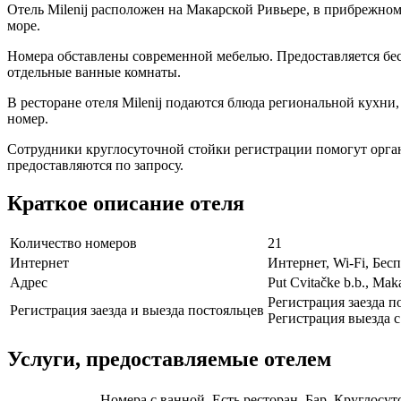
Отель Milenij расположен на Макарской Ривьере, в прибрежном
море.
Номера обставлены современной мебелью. Предоставляется бес
отдельные ванные комнаты.
В ресторане отеля Milenij подаются блюда региональной кухни,
номер.
Сотрудники круглосуточной стойки регистрации помогут орган
предоставляются по запросу.
Краткое описание отеля
Количество номеров
21
Интернет
Интернет, Wi-Fi, Бе
Адрес
Put Cvitačke b.b., Mak
Регистрация заезда по
Регистрация заезда и выезда постояльцев
Регистрация выезда с 
Услуги, предоставляемые отелем
Номера с ванной, Есть ресторан, Бар, Круглосут