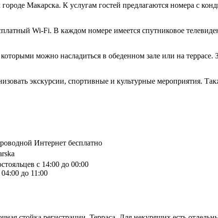
 городе Макарска. К услугам гостей предлагаются номера с кон
платный Wi-Fi. В каждом номере имеется спутниковое телевиде
 которыми можно насладиться в обеденном зале или на террасе. З
изовать экскурсии, спортивные и культурные мероприятия. Так
спроводной Интернет бесплатно
arska
стояльцев с 14:00 до 00:00
04:00 до 11:00
очная стойка регистрации, Терраса, Для некурящих есть отдельн