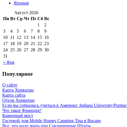
Япония
Август 2026
Пн
Вт
Ср
Чт
Пт
Сб
Вс
1
2
3
4
5
6
7
8
9
10
11
12
13
14
15
16
17
18
19
20
21
22
23
24
25
26
27
28
29
30
31
« Янв
Популярное
О сайте
Карта Хорватии
Карта сайта
Отели Хорватии
Если вы собрались учиться в Америке: Indiana University/Purdue U
Что такое Франция?
Каменный мост
Гостевой дом Mobile Homes Camping Tina в Врсаре
Все, что надо знать про Соединенные Штаты