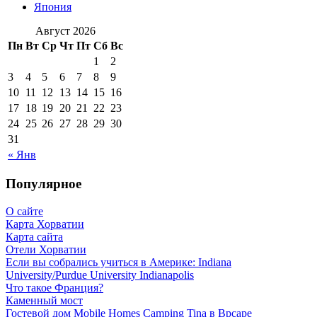
Япония
Август 2026
Пн
Вт
Ср
Чт
Пт
Сб
Вс
1
2
3
4
5
6
7
8
9
10
11
12
13
14
15
16
17
18
19
20
21
22
23
24
25
26
27
28
29
30
31
« Янв
Популярное
О сайте
Карта Хорватии
Карта сайта
Отели Хорватии
Если вы собрались учиться в Америке: Indiana
University/Purdue University Indianapolis
Что такое Франция?
Каменный мост
Гостевой дом Mobile Homes Camping Tina в Врсаре