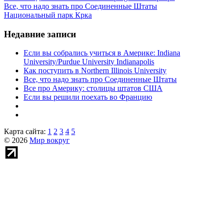
Все, что надо знать про Соединенные Штаты
Национальный парк Крка
Недавние записи
Если вы собрались учиться в Америке: Indiana
University/Purdue University Indianapolis
Как поступить в Northern Illinois University
Все, что надо знать про Соединенные Штаты
Все про Америку: столицы штатов США
Если вы решили поехать во Францию
Карта сайта:
1
2
3
4
5
© 2026
Мир вокруг