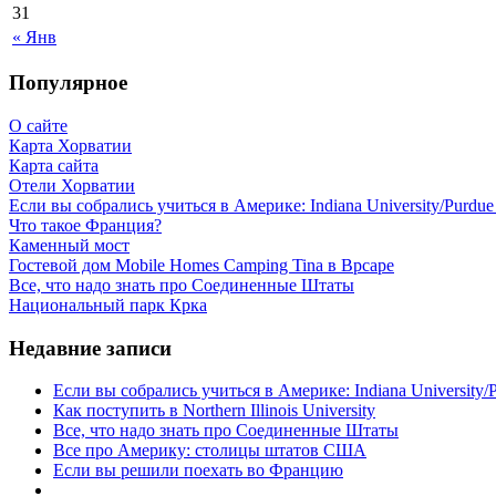
31
« Янв
Популярное
О сайте
Карта Хорватии
Карта сайта
Отели Хорватии
Если вы собрались учиться в Америке: Indiana University/Purdue U
Что такое Франция?
Каменный мост
Гостевой дом Mobile Homes Camping Tina в Врсаре
Все, что надо знать про Соединенные Штаты
Национальный парк Крка
Недавние записи
Если вы собрались учиться в Америке: Indiana University/Pu
Как поступить в Northern Illinois University
Все, что надо знать про Соединенные Штаты
Все про Америку: столицы штатов США
Если вы решили поехать во Францию