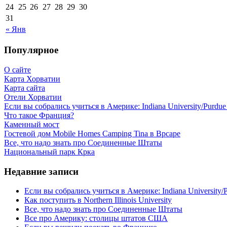
24
25
26
27
28
29
30
31
« Янв
Популярное
О сайте
Карта Хорватии
Карта сайта
Отели Хорватии
Если вы собрались учиться в Америке: Indiana University/Purdue U
Что такое Франция?
Каменный мост
Гостевой дом Mobile Homes Camping Tina в Врсаре
Все, что надо знать про Соединенные Штаты
Национальный парк Крка
Недавние записи
Если вы собрались учиться в Америке: Indiana University/Pu
Как поступить в Northern Illinois University
Все, что надо знать про Соединенные Штаты
Все про Америку: столицы штатов США