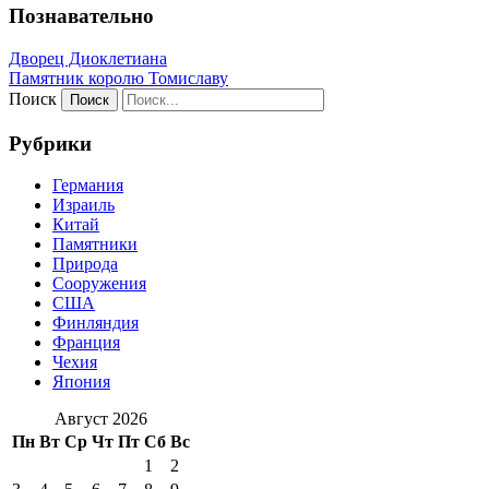
Познавательно
Дворец Диоклетиана
Памятник королю Томиславу
Поиск
Рубрики
Германия
Израиль
Китай
Памятники
Природа
Сооружения
США
Финляндия
Франция
Чехия
Япония
Август 2026
Пн
Вт
Ср
Чт
Пт
Сб
Вс
1
2