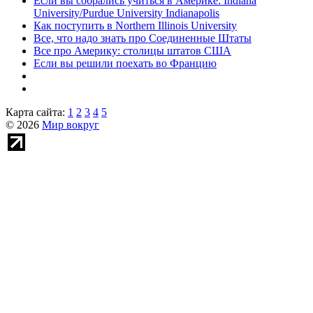
Если вы собрались учиться в Америке: Indiana
University/Purdue University Indianapolis
Как поступить в Northern Illinois University
Все, что надо знать про Соединенные Штаты
Все про Америку: столицы штатов США
Если вы решили поехать во Францию
Карта сайта:
1
2
3
4
5
© 2026
Мир вокруг