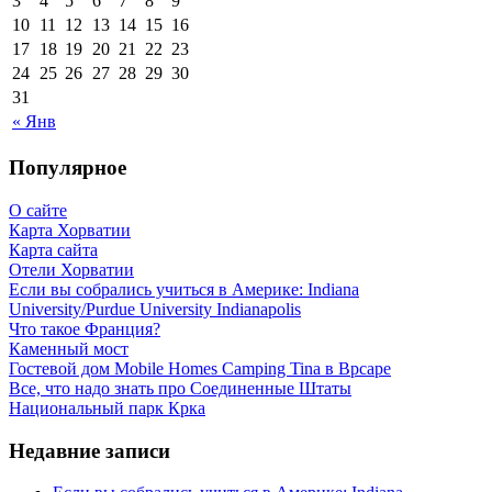
3
4
5
6
7
8
9
10
11
12
13
14
15
16
17
18
19
20
21
22
23
24
25
26
27
28
29
30
31
« Янв
Популярное
О сайте
Карта Хорватии
Карта сайта
Отели Хорватии
Если вы собрались учиться в Америке: Indiana
University/Purdue University Indianapolis
Что такое Франция?
Каменный мост
Гостевой дом Mobile Homes Camping Tina в Врсаре
Все, что надо знать про Соединенные Штаты
Национальный парк Крка
Недавние записи