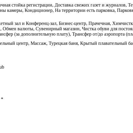
очная стойка регистрации, Доставка свежих газет и журналов, Т
ны камеры, Кондиционер, На территории есть парковка, Парков
кетный зал и Конференц-зал, Бизнес-центр, Прачечная, Химчистк
, Обмен валюты, Сувенирный магазин, Чистка обуви для постоя
ансфер (за дополнительную плату), Трансфер от/до аэропорта (п
тельный центр, Массаж, Турецкая баня, Крытый плавательный б
lub
ы
*