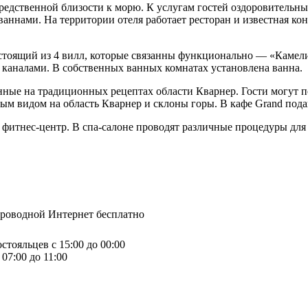
осредственной близости к морю. К услугам гостей оздоровитель
ннами. На территории отеля работает ресторан и известная кон
, состоящий из 4 вилл, которые связанны функционально — «Каме
аналами. В собственных ванных комнатах установлена ​​ванна.
нные на традиционных рецептах области Кварнер. Гости могут п
мным видом на область Кварнер и склоны горы. В кафе Grand по
фитнес-центр. В спа-салоне проводят различные процедуры для ли
спроводной Интернет бесплатно
стояльцев с 15:00 до 00:00
07:00 до 11:00