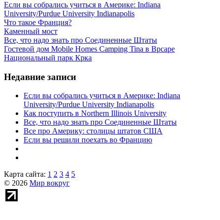
Если вы собрались учиться в Америке: Indiana
University/Purdue University Indianapolis
Что такое Франция?
Каменный мост
Все, что надо знать про Соединенные Штаты
Гостевой дом Mobile Homes Camping Tina в Врсаре
Национальный парк Крка
Недавние записи
Если вы собрались учиться в Америке: Indiana
University/Purdue University Indianapolis
Как поступить в Northern Illinois University
Все, что надо знать про Соединенные Штаты
Все про Америку: столицы штатов США
Если вы решили поехать во Францию
Карта сайта:
1
2
3
4
5
© 2026
Мир вокруг