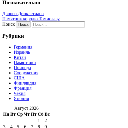
Познавательно
Дворец Диоклетиана
Памятник королю Томиславу
Поиск
Рубрики
Германия
Израиль
Китай
Памятники
Природа
Сооружения
США
Финляндия
Франция
Чехия
Япония
Август 2026
Пн
Вт
Ср
Чт
Пт
Сб
Вс
1
2
3
4
5
6
7
8
9