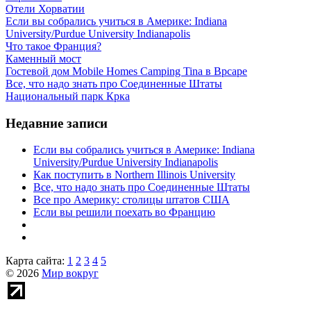
Отели Хорватии
Если вы собрались учиться в Америке: Indiana
University/Purdue University Indianapolis
Что такое Франция?
Каменный мост
Гостевой дом Mobile Homes Camping Tina в Врсаре
Все, что надо знать про Соединенные Штаты
Национальный парк Крка
Недавние записи
Если вы собрались учиться в Америке: Indiana
University/Purdue University Indianapolis
Как поступить в Northern Illinois University
Все, что надо знать про Соединенные Штаты
Все про Америку: столицы штатов США
Если вы решили поехать во Францию
Карта сайта:
1
2
3
4
5
© 2026
Мир вокруг