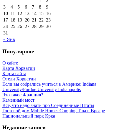
1
2
3
4
5
6
7
8
9
10
11
12
13
14
15
16
17
18
19
20
21
22
23
24
25
26
27
28
29
30
31
« Янв
Популярное
О сайте
Карта Хорватии
Карта сайта
Отели Хорватии
Если вы собрались учиться в Америке: Indiana
University/Purdue University Indianapolis
Что такое Франция?
Каменный мост
Все, что надо знать про Соединенные Штаты
Гостевой дом Mobile Homes Camping Tina в Врсаре
Национальный парк Крка
Недавние записи