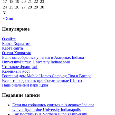
17
18
19
20
21
22
23
24
25
26
27
28
29
30
31
« Янв
Популярное
О сайте
Карта Хорватии
Карта сайта
Отели Хорватии
Если вы собрались учиться в Америке: Indiana
University/Purdue University Indianapolis
Что такое Франция?
Каменный мост
Гостевой дом Mobile Homes Camping Tina в Врсаре
Все, что надо знать про Соединенные Штаты
Национальный парк Крка
Недавние записи
Если вы собрались учиться в Америке: Indiana
University/Purdue University Indianapolis
Как поступить в Northern Illinois University