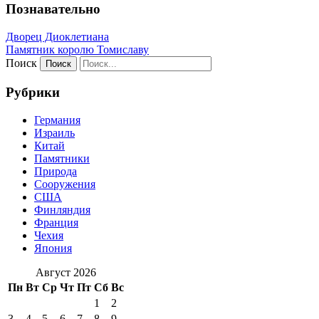
Познавательно
Дворец Диоклетиана
Памятник королю Томиславу
Поиск
Рубрики
Германия
Израиль
Китай
Памятники
Природа
Сооружения
США
Финляндия
Франция
Чехия
Япония
Август 2026
Пн
Вт
Ср
Чт
Пт
Сб
Вс
1
2
3
4
5
6
7
8
9