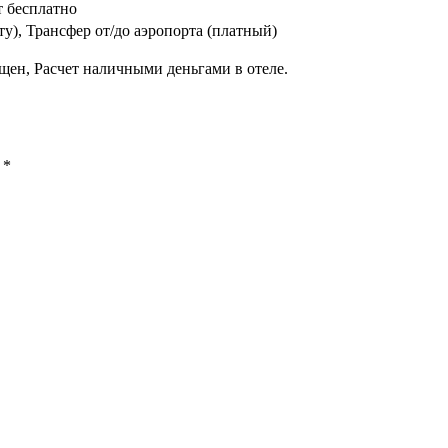
т бесплатно
у), Трансфер от/до аэропорта (платный)
щен, Расчет наличными деньгами в отеле.
ы
*