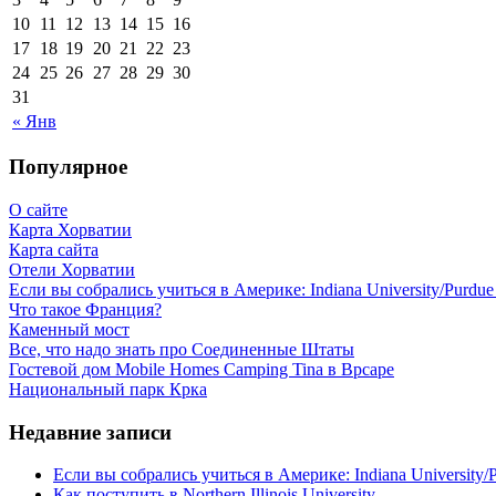
10
11
12
13
14
15
16
17
18
19
20
21
22
23
24
25
26
27
28
29
30
31
« Янв
Популярное
О сайте
Карта Хорватии
Карта сайта
Отели Хорватии
Если вы собрались учиться в Америке: Indiana University/Purdue U
Что такое Франция?
Каменный мост
Все, что надо знать про Соединенные Штаты
Гостевой дом Mobile Homes Camping Tina в Врсаре
Национальный парк Крка
Недавние записи
Если вы собрались учиться в Америке: Indiana University/Pu
Как поступить в Northern Illinois University