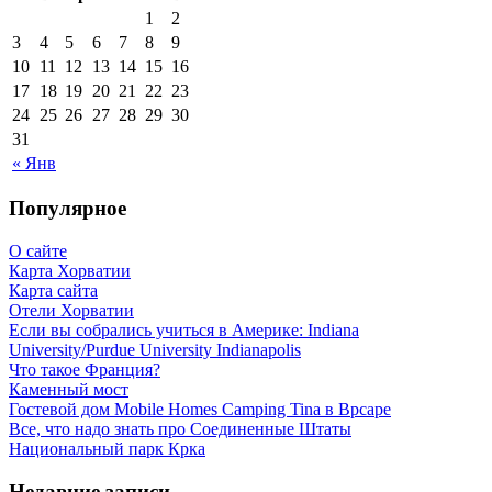
1
2
3
4
5
6
7
8
9
10
11
12
13
14
15
16
17
18
19
20
21
22
23
24
25
26
27
28
29
30
31
« Янв
Популярное
О сайте
Карта Хорватии
Карта сайта
Отели Хорватии
Если вы собрались учиться в Америке: Indiana
University/Purdue University Indianapolis
Что такое Франция?
Каменный мост
Гостевой дом Mobile Homes Camping Tina в Врсаре
Все, что надо знать про Соединенные Штаты
Национальный парк Крка
Недавние записи