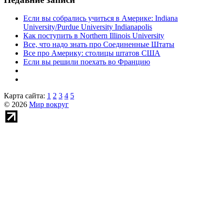
Если вы собрались учиться в Америке: Indiana
University/Purdue University Indianapolis
Как поступить в Northern Illinois University
Все, что надо знать про Соединенные Штаты
Все про Америку: столицы штатов США
Если вы решили поехать во Францию
Карта сайта:
1
2
3
4
5
© 2026
Мир вокруг