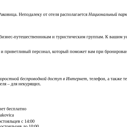
Раковица. Неподалеку от отеля располагается
Национальный парк
, бизнес-путешественникам и туристическим группам. К вашим ус
 и приветливый персонал, который поможет вам при бронирован
коростной беспроводной доступ в Интернет
, телефон, а также 
еля – для некурящих.
ет бесплатно
Rakovica
остояльцев с 14:00
остояльцев до 10:00