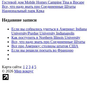
Гостевой дом Mobile Homes Camping Tina в Врсаре
Все, что надо знать про Соединенные Штаты
Национальный парк Крка
Недавние записи
Если вы собрались учиться в Америке: Indiana
University/Purdue University Indianapolis
Как поступить в Northern Illinois University
Все, что надо знать про Соединенные Штаты
Все про Америку: столицы штатов США
Если вы решили поехать во Францию
Карта сайта:
1
2
3
4
5
© 2026
Мир вокруг