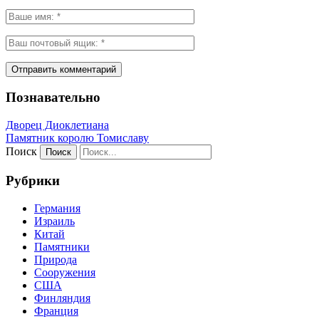
Познавательно
Дворец Диоклетиана
Памятник королю Томиславу
Поиск
Рубрики
Германия
Израиль
Китай
Памятники
Природа
Сооружения
США
Финляндия
Франция