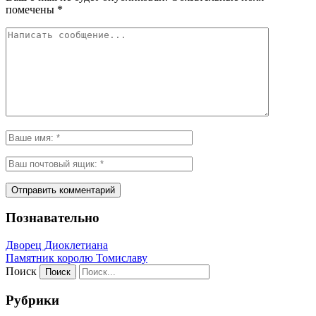
помечены
*
Познавательно
Дворец Диоклетиана
Памятник королю Томиславу
Поиск
Рубрики