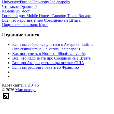
University/Purdue University Indianapolis
Что такое Франция?
Каменный мост
Гостевой дом Mobile Homes Camping Tina в Врсаре
Все, что надо знать про Соединенные Штаты
Национальный парк Крка
Недавние записи
Если вы собрались учиться в Америке: Indiana
University/Purdue University Indianapolis
Как поступить в Northern Illinois University
Все, что надо знать про Соединенные Штаты
Все про Америку: столицы штатов США
Если вы решили поехать во Францию
Карта сайта:
1
2
3
4
5
© 2026
Мир вокруг