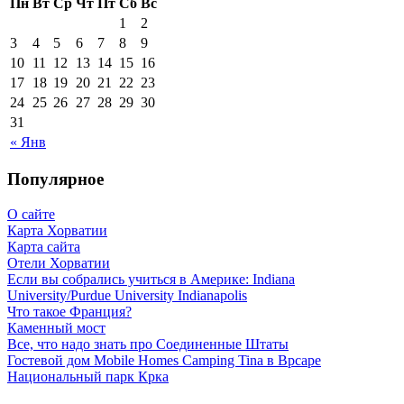
Пн
Вт
Ср
Чт
Пт
Сб
Вс
1
2
3
4
5
6
7
8
9
10
11
12
13
14
15
16
17
18
19
20
21
22
23
24
25
26
27
28
29
30
31
« Янв
Популярное
О сайте
Карта Хорватии
Карта сайта
Отели Хорватии
Если вы собрались учиться в Америке: Indiana
University/Purdue University Indianapolis
Что такое Франция?
Каменный мост
Все, что надо знать про Соединенные Штаты
Гостевой дом Mobile Homes Camping Tina в Врсаре
Национальный парк Крка