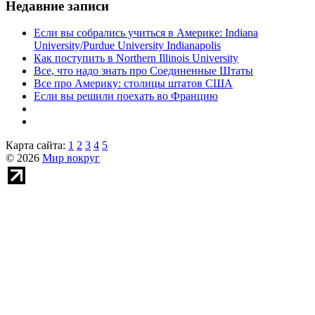
Недавние записи
Если вы собрались учиться в Америке: Indiana
University/Purdue University Indianapolis
Как поступить в Northern Illinois University
Все, что надо знать про Соединенные Штаты
Все про Америку: столицы штатов США
Если вы решили поехать во Францию
Карта сайта:
1
2
3
4
5
© 2026
Мир вокруг